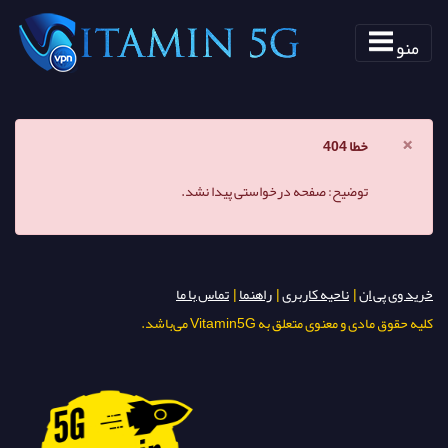
منو
×
خطا 404
توضیح: صفحه درخواستی پیدا نشد.
خرید وی پی ان
|
ناحیه کاربری
|
راهنما
|
تماس با ما
کلیه حقوق مادی و معنوی متعلق به Vitamin5G می‌باشد.